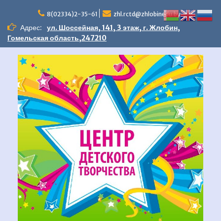
Перейти
к
8(02334)2-35-61
zhl.rctd@zhlobinedu.by
содержимому
Адрес:
ул. Шоссейная, 141, 3 этаж, г. Жлобин,
Гомельская область,247210