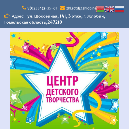
Перейти
к
8(02334)2-35-61
zhl.rctd@zhlobinedu.by
содержимому
Адрес:
ул. Шоссейная, 141, 3 этаж, г. Жлобин,
Гомельская область,247210