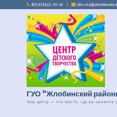
Перейти
8(02334)2-35-61
zhl.rctd@zhlobinedu.
к
содержимому
ГУО "Жлобинский районн
Наш центр — это место, где вы сможете о