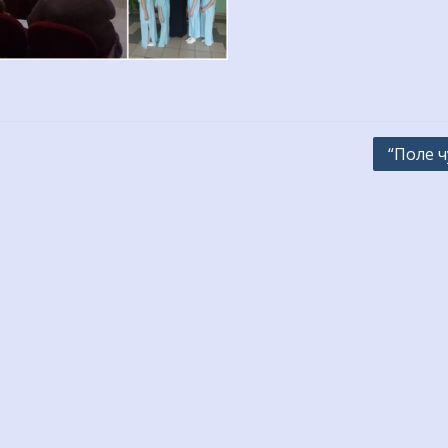
“Поле ч
20220330_115