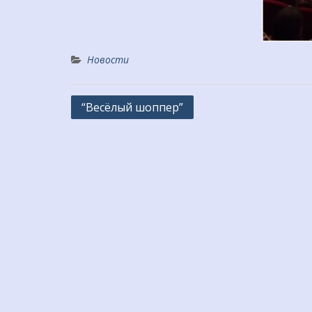
Новости
Навигация
“Весёлый шоппер”
по
записям