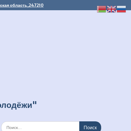
льская область,247210
молодёжи"
Искать: