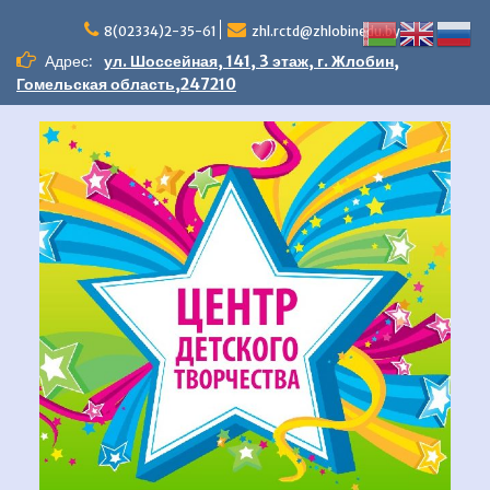
Перейти
к
8(02334)2-35-61
zhl.rctd@zhlobinedu.by
содержимому
Адрес:
ул. Шоссейная, 141, 3 этаж, г. Жлобин,
Гомельская область,247210