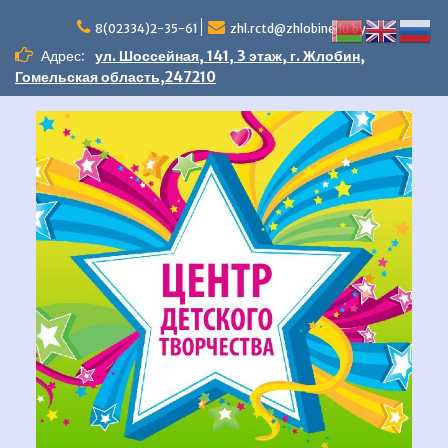
Перейти
к
8(02334)2-35-61
zhl.rctd@zhlobinedu.by
содержимому
Адрес:
ул. Шоссейная, 141, 3 этаж, г. Жлобин,
Гомельская область,247210