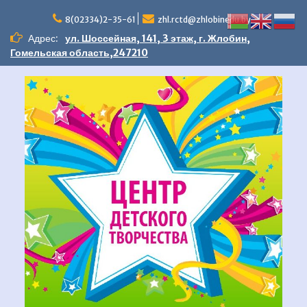
Перейти
к
8(02334)2-35-61
zhl.rctd@zhlobinedu.by
содержимому
Адрес:
ул. Шоссейная, 141, 3 этаж, г. Жлобин,
Гомельская область,247210