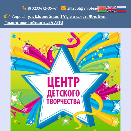
Перейти
к
8(02334)2-35-61
zhl.rctd@zhlobinedu.by
содержимому
Адрес:
ул. Шоссейная, 141, 3 этаж, г. Жлобин,
Гомельская область,247210