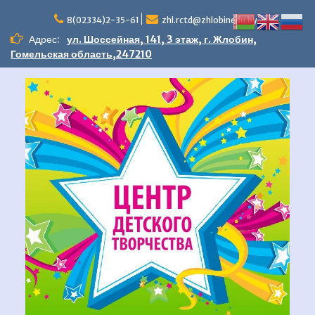
Перейти
к
8(02334)2-35-61
zhl.rctd@zhlobinedu.by
содержимому
Адрес:
ул. Шоссейная, 141, 3 этаж, г. Жлобин,
Гомельская область,247210