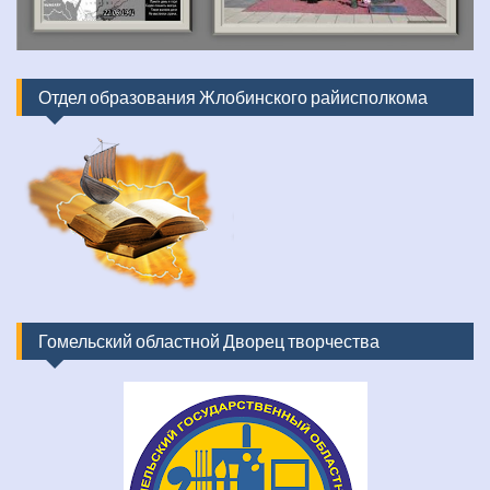
Отдел образования Жлобинского райисполкома
Гомельский областной Дворец творчества