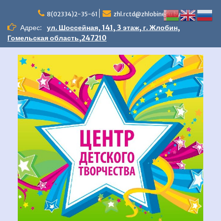
Перейти
к
8(02334)2-35-61
zhl.rctd@zhlobinedu.by
содержимому
Адрес:
ул. Шоссейная, 141, 3 этаж, г. Жлобин,
Гомельская область,247210