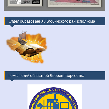
Отдел образования Жлобинского райисполкома
Гомельский областной Дворец творчества