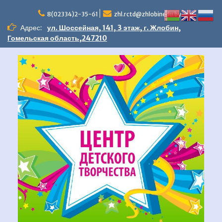
Перейти
к
8(02334)2-35-61
zhl.rctd@zhlobinedu.by
содержимому
Адрес:
ул. Шоссейная, 141, 3 этаж, г. Жлобин,
Гомельская область,247210