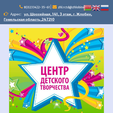
Перейти
к
8(02334)2-35-61
zhl.rctd@zhlobinedu.by
содержимому
Адрес:
ул. Шоссейная, 141, 3 этаж, г. Жлобин,
Гомельская область,247210