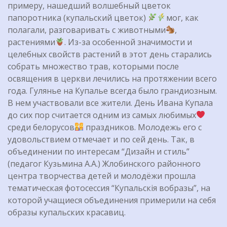
примеру, нашедший волшебный цветок
папоротника (купальский цветок)
мог, как
полагали, разговаривать с животными
,
растениями
. Из-за особенной значимости и
целебных свойств растений в этот день старались
собрать множество трав, которыми после
освящения в церкви лечились на протяжении всего
года. Гулянье на Купалье всегда было грандиозным.
В нем участвовали все жители. День Ивана Купала
до сих пор считается одним из самых любимых
среди белорусов
праздников. Молодежь его с
удовольствием отмечает и по сей день. Так, в
объединении по интересам “Дизайн и стиль”
(педагог Кузьмина А.А.) Жлобинского районного
центра творчества детей и молодёжи прошла
тематическая фотосессия “Купальскія вобразы”, на
которой учащиеся объединения примерили на себя
образы купальских красавиц.