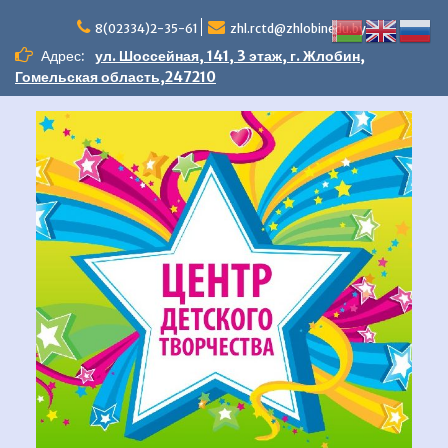
Перейти
к
8(02334)2-35-61
zhl.rctd@zhlobinedu.by
содержимому
Адрес:
ул. Шоссейная, 141, 3 этаж, г. Жлобин,
Гомельская область,247210