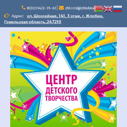
Перейти
к
8(02334)2-35-61
zhl.rctd@zhlobinedu.by
содержимому
Адрес:
ул. Шоссейная, 141, 3 этаж, г. Жлобин,
Гомельская область,247210