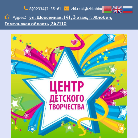
Перейти
к
8(02334)2-35-61
zhl.rctd@zhlobinedu.by
содержимому
Адрес:
ул. Шоссейная, 141, 3 этаж, г. Жлобин,
Гомельская область,247210