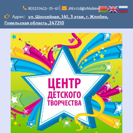
Перейти
к
8(02334)2-35-61
zhl.rctd@zhlobinedu.by
содержимому
Адрес:
ул. Шоссейная, 141, 3 этаж, г. Жлобин,
Гомельская область,247210