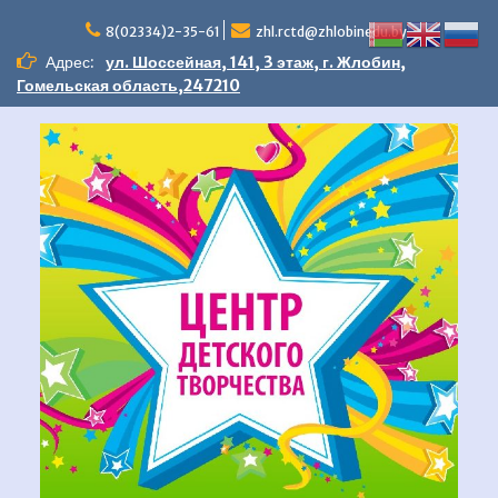
Перейти
к
8(02334)2-35-61
zhl.rctd@zhlobinedu.by
содержимому
Адрес:
ул. Шоссейная, 141, 3 этаж, г. Жлобин,
Гомельская область,247210