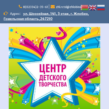
Перейти
к
8(02334)2-35-61
zhl.rctd@zhlobinedu.by
содержимому
Адрес:
ул. Шоссейная, 141, 3 этаж, г. Жлобин,
Гомельская область,247210