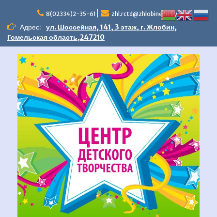
Перейти
к
8(02334)2-35-61
zhl.rctd@zhlobinedu.by
содержимому
Адрес:
ул. Шоссейная, 141, 3 этаж, г. Жлобин,
Гомельская область,247210