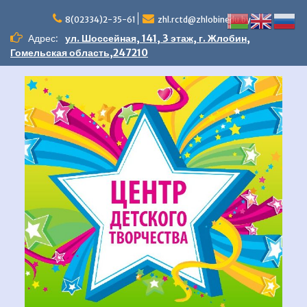
Перейти
к
8(02334)2-35-61
zhl.rctd@zhlobinedu.by
содержимому
Адрес:
ул. Шоссейная, 141, 3 этаж, г. Жлобин,
Гомельская область,247210