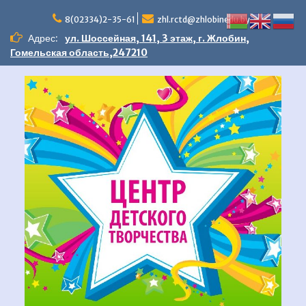
Перейти
к
8(02334)2-35-61
zhl.rctd@zhlobinedu.by
содержимому
Адрес:
ул. Шоссейная, 141, 3 этаж, г. Жлобин,
Гомельская область,247210