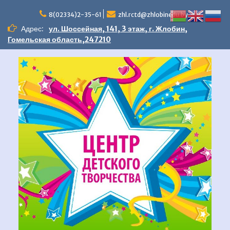
Перейти
к
8(02334)2-35-61
zhl.rctd@zhlobinedu.by
содержимому
Адрес:
ул. Шоссейная, 141, 3 этаж, г. Жлобин,
Гомельская область,247210