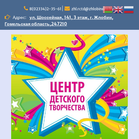
Перейти
к
8(02334)2-35-61
zhl.rctd@zhlobinedu.by
содержимому
Адрес:
ул. Шоссейная, 141, 3 этаж, г. Жлобин,
Гомельская область,247210