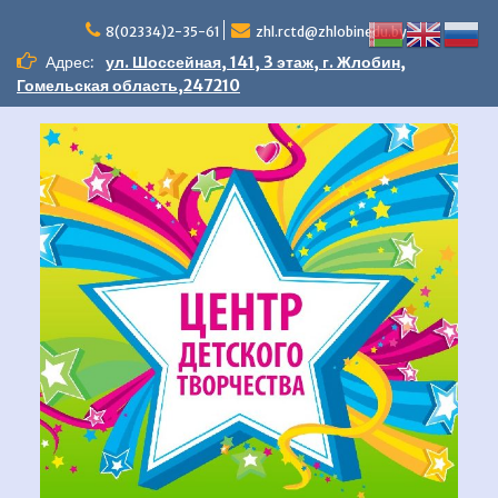
Перейти
к
8(02334)2-35-61
zhl.rctd@zhlobinedu.by
содержимому
Адрес:
ул. Шоссейная, 141, 3 этаж, г. Жлобин,
Гомельская область,247210